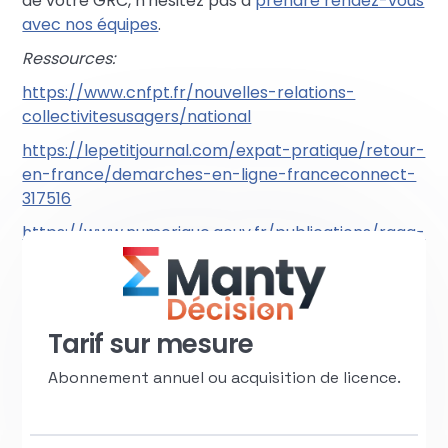
de votre GRC, n'hésitez pas à
prendre rendez-vous
avec nos équipes
.
Ressources:
https://www.cnfpt.fr/nouvelles-relations-
collectivitesusagers/national
https://lepetitjournal.com/expat-pratique/retour-
en-france/demarches-en-ligne-franceconnect-
317516
https://www.numerique.gouv.fr/publications/rgaa-
accessibilite/
.
Tarif sur mesure
Abonnement annuel ou acquisition de licence.