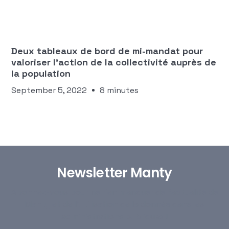
Équipe Manty
INDICATEURS ET TABLEAUX DE PILOTAGE
Deux tableaux de bord de mi-mandat pour
valoriser l’action de la collectivité auprès de
la population
September 5, 2022
8 minutes
Newsletter Manty
Abonnez-vous pour ne rien manquer de l’actualité de
Manty et de l’utilisation de la donnée dans les
administrations publiques !