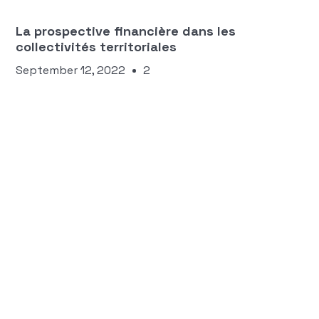
COLLECTIVITÉS TERRITORIALES
La prospective financière dans les
collectivités territoriales
September 12, 2022
2
Équipe Manty
ANALYSE FINANCIÈRE DANS LES
COLLECTIVITÉS TERRITORIALES