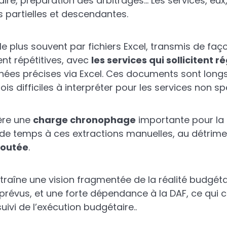
ire, préparation des arbitrages… Les services, eux
s partielles et descendantes.
e plus souvent par fichiers Excel, transmis de faç
t répétitives, avec
les services qui sollicitent 
nées précises via Excel. Ces documents sont longs
is difficiles à interpréter pour les services non spé
nère une
charge chronophage
importante pour la D
e temps à ces extractions manuelles, au détrime
joutée
.
traîne une vision fragmentée de la réalité budgét
mprévus, et une forte dépendance à la DAF, ce qui
ivi de l’exécution budgétaire..