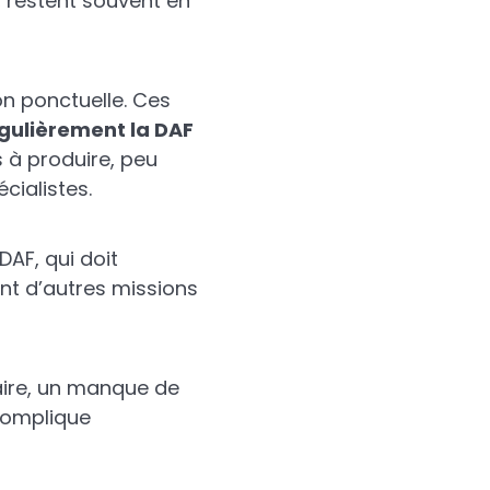
, restent souvent en
on ponctuelle. Ces
régulièrement la DAF
 à produire, peu
cialistes.
AF, qui doit
nt d’autres missions
aire, un manque de
 complique