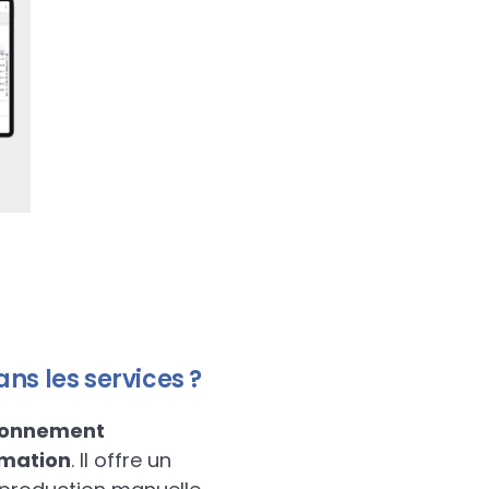
ns les services ?
ironnement
rmation
. Il offre un