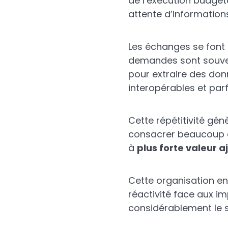
de l’exécution budgéta
attente d’information
Les échanges se font l
demandes sont souven
pour extraire des don
interopérables et parfo
Cette répétitivité gé
consacrer beaucoup d
à
plus forte valeur a
Cette organisation en
réactivité face aux i
considérablement le su