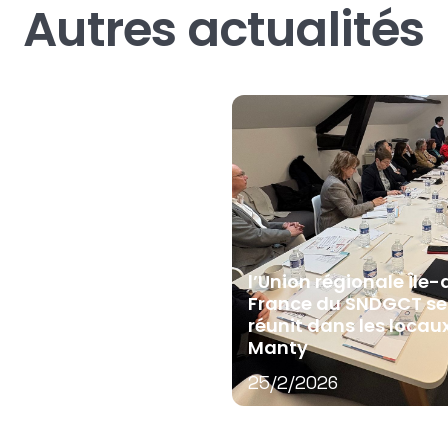
Autres actualités
e salariale des
l’Union régionale Île-
ectivités : maîtriser
France du SNDGCT se
urd’hui, piloter
réunit dans les locau
ain
Manty
/2026
25/2/2026