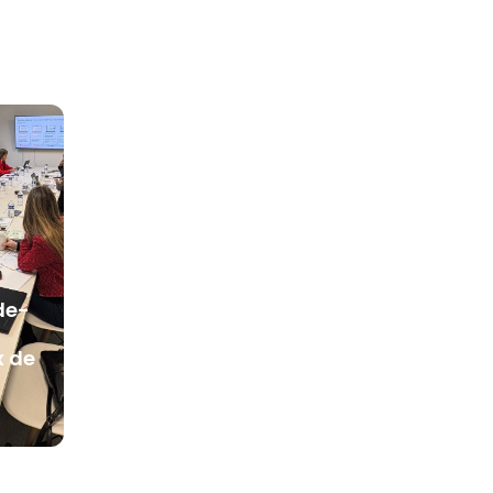
Retour sur la
de-
participation de Manty
aux Entretiens
x de
Territoriaux de
Strasbourg (ETS) 2025
18/12/2025